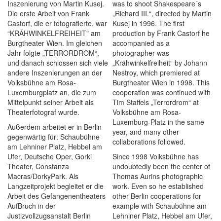
Inszenierung von Martin Kusej.
was to shoot Shakespeare´s
Die erste Arbeit von Frank
„Richard III.“, directed by Martin
Castorf, die er fotografierte, war
Kusej in 1996. The first
“KRÄHWINKELFREIHEIT" am
production by Frank Castorf he
Burgtheater Wien. Im gleichen
accompanied as a
Jahr folgte „TERRORDROM“,
photographer was
und danach schlossen sich viele
„Krähwinkelfreiheit“ by Johann
andere Inszenierungen an der
Nestroy, which premiered at
Volksbühne am Rosa-
Burgtheater Wien in 1998. This
Luxemburgplatz an, die zum
cooperation was continued with
Mittelpunkt seiner Arbeit als
Tim Staffels „Terrordrom“ at
Theaterfotograf wurde.
Volksbühne am Rosa-
Luxemburg-Platz in the same
Außerdem arbeitet er in Berlin
year, and many other
gegenwärtig für: Schaubühne
collaborations followed.
am Lehniner Platz, Hebbel am
Ufer, Deutsche Oper, Gorki
Since 1998 Volksbühne has
Theater, Constanza
undoubtedly been the center of
Macras/DorkyPark. Als
Thomas Aurins photographic
Langzeitprojekt begleitet er die
work. Even so he established
Arbeit des Gefangenentheaters
other Berlin cooperations for
AufBruch in der
example with Schaubühne am
Justizvollzugsanstalt Berlin
Lehniner Platz, Hebbel am Ufer,