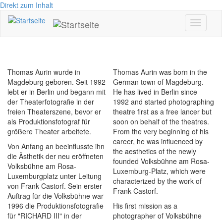
Direkt zum Inhalt
Toggle
navigati
Thomas Aurin wurde in
Thomas Aurin was born in the
Magdeburg geboren. Seit 1992
German town of Magdeburg.
lebt er in Berlin und begann mit
He has lived in Berlin since
der Theaterfotografie in der
1992 and started photographing
freien Theaterszene, bevor er
theatre first as a free lancer but
als Produktionsfotograf für
soon on behalf of the theatres.
größere Theater arbeitete.
From the very beginning of his
career, he was influenced by
Von Anfang an beeinflusste ihn
the aesthetics of the newly
die Ästhetik der neu eröffneten
founded Volksbühne am Rosa-
Volksbühne am Rosa-
Luxemburg-Platz, which were
Luxemburgplatz unter Leitung
characterized by the work of
von Frank Castorf. Sein erster
Frank Castorf.
Auftrag für die Volksbühne war
1996 die Produktionsfotografie
His first mission as a
für "RICHARD III" in der
photographer of Volksbühne